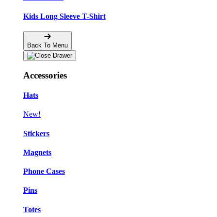
Kids Long Sleeve T-Shirt
Back To Menu
Accessories
Hats
New!
Stickers
Magnets
Phone Cases
Pins
Totes