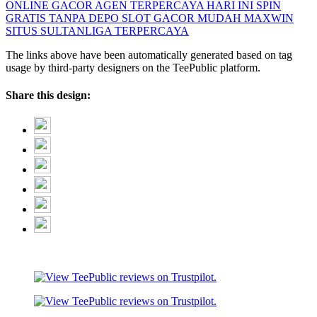
ONLINE GACOR
AGEN TERPERCAYA HARI INI
SPIN
GRATIS TANPA DEPO
SLOT GACOR MUDAH MAXWIN
SITUS SULTANLIGA TERPERCAYA
The links above have been automatically generated based on tag
usage by third-party designers on the TeePublic platform.
Share this design: