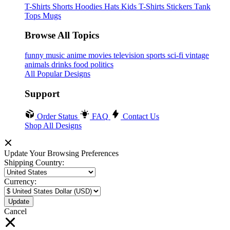
T-Shirts
Shorts
Hoodies
Hats
Kids T-Shirts
Stickers
Tank
Tops
Mugs
Browse All Topics
funny
music
anime
movies
television
sports
sci-fi
vintage
animals
drinks
food
politics
All Popular Designs
Support
Order Status
FAQ
Contact Us
Shop All Designs
Update Your Browsing Preferences
Shipping Country:
Currency:
Cancel