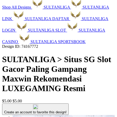
Shop All Designs
SULTANLIGA
SULTANLIGA
LINK
SULTANLIGA DAFTAR
SULTANLIGA
LOGIN
SULTANLIGA SLOT
SULTANLIGA
CASINO
SULTANLIGA SPORTSBOOK
Design ID: 74167772
SULTANLIGA > Situs SG Slot
Gacor Paling Gampang
Maxwin Rekomendasi
LUXEGAMING Resmi
$5.00
$5.00
Create an account to favorite this design!