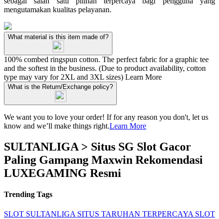
sebagai salah satu pilihan terpercaya bagi pengguna yang
mengutamakan kualitas pelayanan.
What material is this item made of?
100% combed ringspun cotton. The perfect fabric for a graphic tee
and the softest in the business. (Due to product availability, cotton
type may vary for 2XL and 3XL sizes)
Learn More
What is the Return/Exchange policy?
We want you to love your order! If for any reason you don't, let us
know and we’ll make things right.
Learn More
SULTANLIGA > Situs SG Slot Gacor
Paling Gampang Maxwin Rekomendasi
LUXEGAMING Resmi
Trending Tags
SLOT
SULTANLIGA
SITUS TARUHAN TERPERCAYA
SLOT