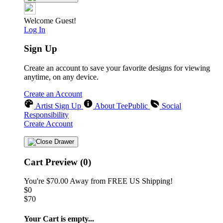
Welcome Guest!
Log In
Sign Up
Create an account to save your favorite designs for viewing
anytime, on any device.
Create an Account
Artist Sign Up
About TeePublic
Social
Responsibility
Create Account
Cart Preview (0)
You're
$70.00
Away from
FREE US Shipping!
$0
$70
Your Cart is empty...