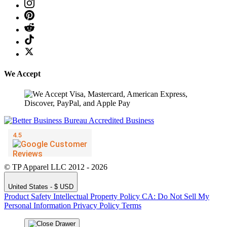
We Accept
© TP Apparel LLC 2012 - 2026
United States - $ USD
Product Safety
Intellectual Property Policy
CA: Do Not Sell My
Personal Information
Privacy Policy
Terms