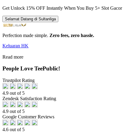
Get
Unlock 15%
OFF Instantly When You Buy
5+ Slot Gacor
Selamat Datang di Sultanliga
Perfection made simple.
Zero fees, zero hassle.
Keluaran HK
Read more
People Love TeePublic!
Trustpilot Rating
4.9 out of 5
Zendesk Satisfaction Rating
4.9 out of 5
Google Customer Reviews
4.6 out of 5